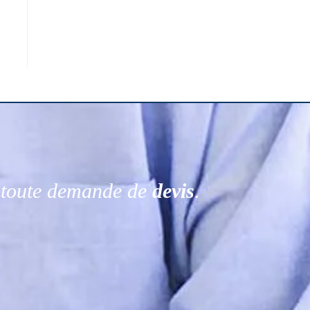
r toute demande de
devis
.