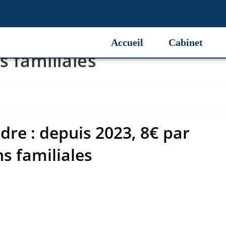
dre : depuis 2023, 8€ par
Accueil
Cabinet
s familiales
dre : depuis 2023, 8€ par
ns familiales