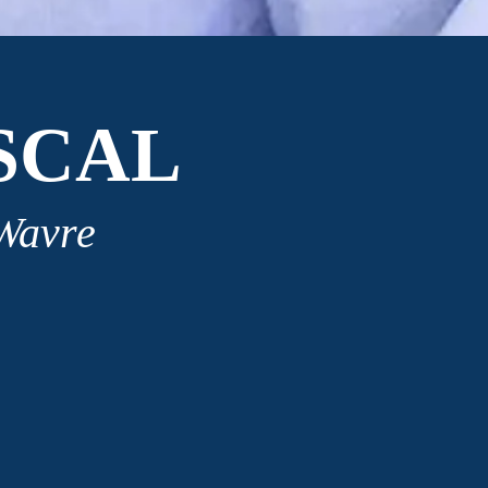
SCAL
 Wavre