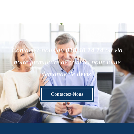
Contactez-nous au
010 40 14 14
ou via
notre formulaire de contact pour toute
demande de
devis
.
Contactez-Nous