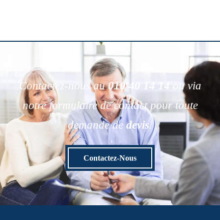
Contactez-nous au
010 40 14 14
ou via
notre formulaire de contact pour toute
demande de
devis
.
Contactez-Nous