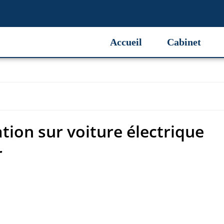
tion sur voiture électrique
Accueil
Cabinet
r
tion sur voiture électrique
r