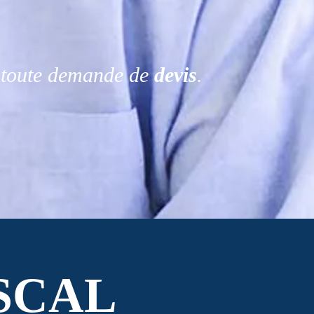
r toute demande de
devis
.
SCAL