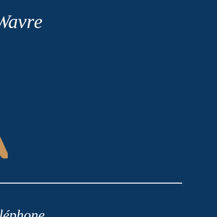
 Wavre
léphone