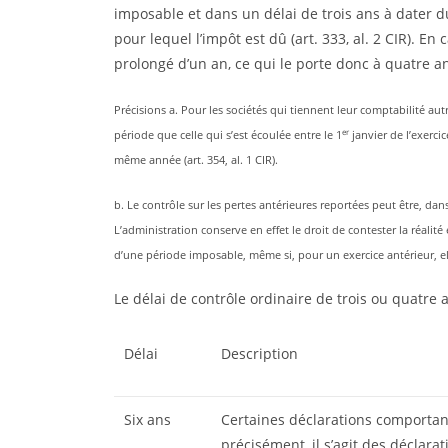
imposable et dans un délai de trois ans à dater d
pour lequel l’impôt est dû (art. 333, al. 2 CIR). En
prolongé d’un an, ce qui le porte donc à quatre ans 
Précisions a. Pour les sociétés qui tiennent leur comptabilité au
er
période que celle qui s’est écoulée entre le 1
janvier de l’exerci
même année (art. 354, al. 1 CIR).
b. Le contrôle sur les pertes antérieures reportées peut être, dans
L’administration conserve en effet le droit de contester la réalit
d’une période imposable, même si, pour un exercice antérieur, elle
Le délai de contrôle ordinaire de trois ou quatre 
Délai
Description
Six ans
Certaines déclarations comportant
précisément, il s’agit des déclarat