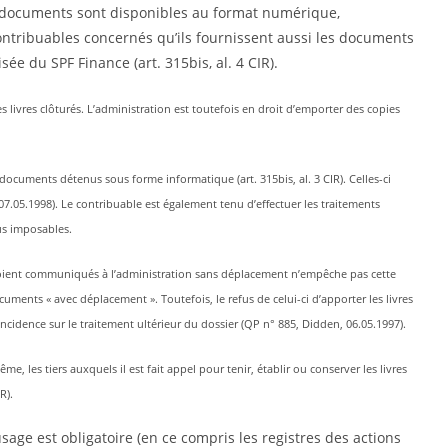
s et documents sont disponibles au format numérique,
ntribuables concernés qu’ils fournissent aussi les documents
e du SPF Finance (art. 315bis, al. 4 CIR).
 livres clôturés. L’admi­nistra­tion est toutefois en droit d’emporter des copies
t documents détenus sous forme informatique (art. 315bis, al. 3 CIR). Celles-ci
07.05.1998). Le contribuable est également tenu d’effectuer les traitements
us imposables.
s soient communiqués à l’administration sans déplacement n’empêche pas cette
uments « avec déplacement ». Toutefois, le refus de celui-ci d’apporter les livres
cidence sur le traitement ultérieur du dossier (QP n° 885, Didden, 06.05.1997).
 les tiers auxquels il est fait appel pour tenir, établir ou conserver les livres
R).
’usage est obligatoire (en ce compris les registres des actions