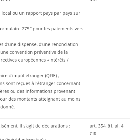
r local ou un rapport pays par pays sur
formulaire 275F pour les paiements vers
es d’une dispense, d’une renonciation
 une convention préventive de la
irectives européennes «intérêts /
;
ire d’impôt étranger (QFIE) ;
ns sont reçues à l’étranger concernant
ières ou des informations provenant
 pour des montants atteignant au moins
 donné.
sément, il s’agit de déclarations :
art. 354, §1, al. 4
CIR
de (hybrid mismatch) ;