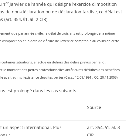
er
u 1
janvier de l’année qui désigne l’exercice d’imposition
 cas de non-déclaration ou de déclaration tardive, ce délai est
(art. 354, §1, al. 2 CIR).
trement que par année civile, le délai de trois ans est prolongé de la même
ce d’imposition et la date de clôture de l’exercice comptable au cours de cette
 certaines situations, effectué en dehors des délais prévus par la loi.
é et le montant des pertes professionnelles antérieures déduites des bénéfices
 avait admis l’existence desdites pertes (Cass., 12.09.1991 ; CC, 20.11.2008).
ans est prolongé dans les cas suivants :
Source
 un aspect international. Plus
art. 354, §1, al. 3
ions :
CIR