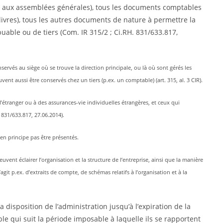
ce aux assemblées générales), tous les documents comptables
 livres), tous les autres documents de nature à permettre la
able ou de tiers (Com. IR 315/2 ; Ci.RH. 831/633.817,
servés au siège où se trouve la direction principale, ou là où sont gérés les
vent aussi être conservés chez un tiers (p.ex. un comptable) (art. 315, al. 3 CIR).
l’étranger ou à des assurances-vie individuelles étrangères, et ceux qui
 831/633.817, 27.06.2014).
en principe pas être présentés.
vent éclairer l’organisa­tion et la structure de l’entreprise, ainsi que la manière
agit p.ex. d’extraits de compte, de schémas relatifs à l’organisation et à la
 disposition de l’administration jusqu’à l’expiration de la
 qui suit la période imposable à laquelle ils se rapportent