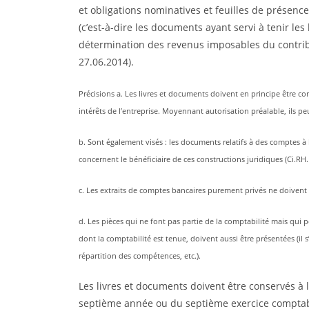
et obligations nominatives et feuilles de présen
(c’est-à-dire les documents ayant servi à tenir les
détermination des revenus imposables du contribu
27.06.2014).
Précisions a. Les livres et documents doivent en principe être con
intérêts de l’entreprise. Moyennant autorisation préalable, ils peu
b. Sont également visés : les documents relatifs à des comptes à 
concernent le bénéficiaire de ces constructions juridiques (Ci.RH.
c. Les extraits de comptes bancaires purement privés ne doivent 
d. Les pièces qui ne font pas partie de la comptabilité mais qui peu
dont la comptabilité est tenue, doivent aussi être présentées (il s’
répartition des compétences, etc.).
Les livres et documents doivent être conservés à la
septième année ou du septième exercice comptable