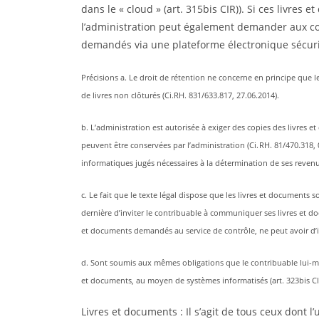
dans le « cloud » (art. 315bis CIR)). Si ces livre
l’administration peut également demander aux co
demandés via une plateforme électronique sécurisé
Précisions a. Le droit de rétention ne concerne en principe que les
de livres non clôturés (Ci.RH. 831/633.817, 27.06.2014).
b. L’administration est autorisée à exiger des copies des livres e
peuvent être conservées par l’administration (Ci. RH. 81/470.318, 
informatiques jugés nécessaires à la détermination de ses reven
c. Le fait que le texte légal dispose que les livres et document
dernière d’inviter le contribuable à communiquer ses livres et doc
et documents demandés au service de contrôle, ne peut avoir d’in
d. Sont soumis aux mêmes obligations que le contribuable lui-même,
et documents, au moyen de systèmes informatisés (art. 323bis CI
Livres et documents : Il s’agit de tous ceux dont l