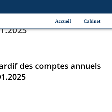
rdif des comptes annuels
Accueil
Cabinet
01.2025
ardif des comptes annuels
01.2025