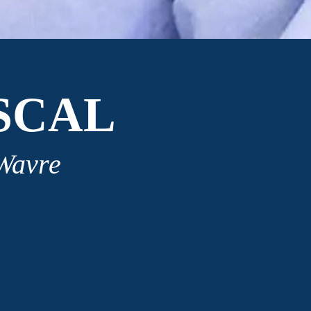
SCAL
 Wavre