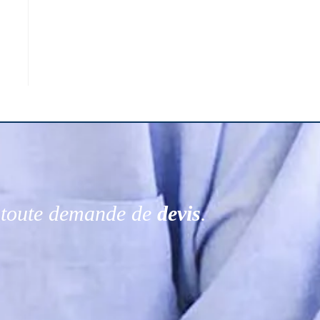
r toute demande de
devis
.