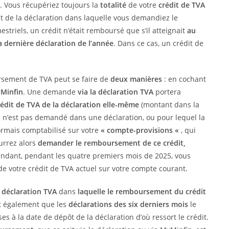
 Vous récupériez toujours la
totalité
de votre
crédit de TVA
t de la déclaration dans laquelle vous demandiez le
triels, un crédit n’était remboursé que s’il atteignait
au
a dernière déclaration de l’année
. Dans ce cas, un crédit de
sement de TVA peut se faire de
deux manières
: en cochant
yMinfin
. Une demande
via la déclaration TVA
portera
rédit de TVA de la déclaration elle-même
(montant dans la
i n’est pas demandé dans une déclaration, ou pour lequel la
ormais comptabilisé sur votre
« compte-provisions «
, qui
urrez alors
demander le remboursement de ce crédit,
endant, pendant les quatre premiers mois de 2025, vous
votre crédit de TVA actuel sur votre compte courant.
a
déclaration TVA
dans
laquelle le remboursement du crédit
aut également que les
déclarations des six derniers mois
le
ses à la date de dépôt de la déclaration d’où ressort le crédit.