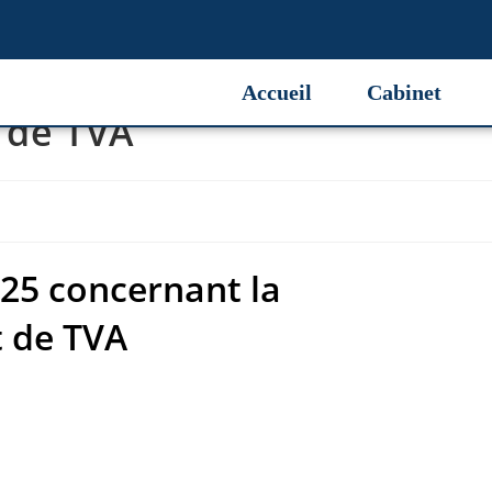
5 concernant la
Accueil
Cabinet
t de TVA
25 concernant la
t de TVA