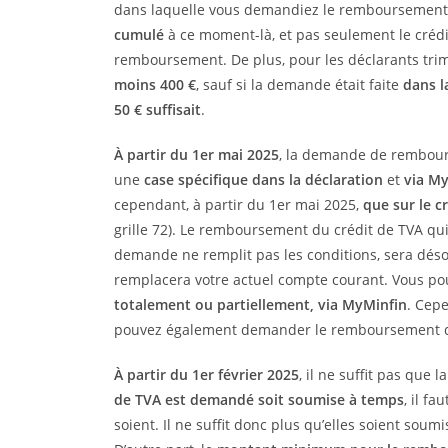
dans laquelle vous demandiez le remboursement.
cumulé
à ce moment-là, et pas seulement le crédi
remboursement. De plus, pour les déclarants trimes
moins 400 €
, sauf si la demande était faite
dans l
50 € suffisait
.
À partir du 1er mai 2025
, la demande de rembour
une
case spécifique dans la déclaration
et
via M
cependant, à partir du 1er mai 2025,
que sur le c
grille 72). Le remboursement du crédit de TVA qu
demande ne remplit pas les conditions, sera dés
remplacera votre actuel compte courant. Vous po
totalement ou partiellement, via MyMinfin
. Cep
pouvez également demander le remboursement de 
À partir du 1er février 2025
, il ne suffit pas que l
de TVA est demandé soit soumise à temps
, il f
soient. Il ne suffit donc plus qu’elles soient soumi