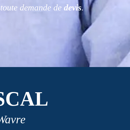
r toute demande de
devis
.
SCAL
 Wavre