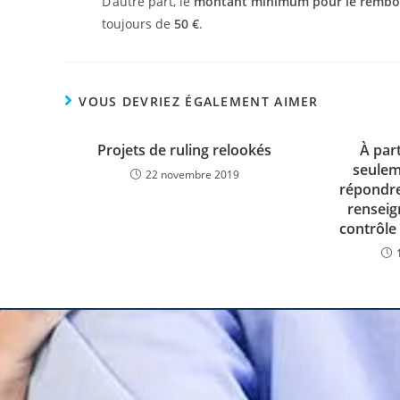
D’autre part, le
montant minimum pour le remb
toujours de
50 €
.
VOUS DEVRIEZ ÉGALEMENT AIMER
Projets de ruling relookés
À part
seulem
22 novembre 2019
répondr
renseig
contrôl