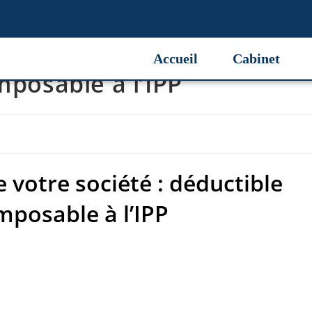
votre société : déductible
Accueil
Cabinet
mposable à l’IPP
votre société : déductible
mposable à l’IPP