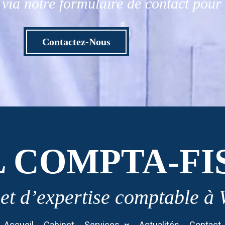
via notre formulaire de contact pou
Contactez-Nous
L COMPTA-FI
et d’expertise comptable à
Accueil
Cabinet
Services
Actualités
Contact