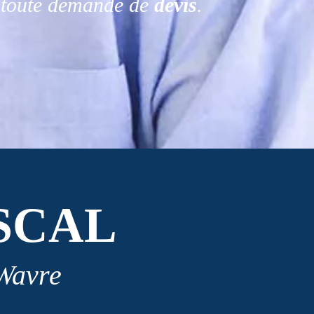
r toute demande de
devis
.
SCAL
 Wavre