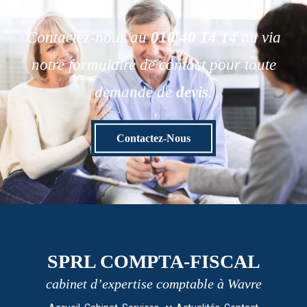
Contactez-nous au
010 40 14 14
ou via
notre formulaire de contact pour toute
demande de
devis
.
Contactez-Nous
SPRL COMPTA-FISCAL
cabinet d’expertise comptable à Wavre