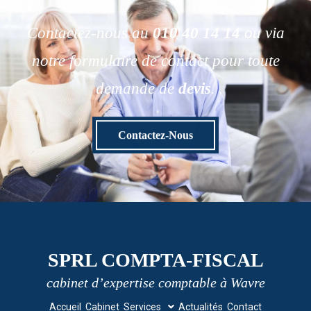
Contactez-nous au
010 40 14 14
ou via
notre formulaire de contact pour toute
demande de
devis
.
Contactez-Nous
SPRL COMPTA-FISCAL
cabinet d’expertise comptable à Wavre
Accueil
Cabinet
Services
Actualités
Contact