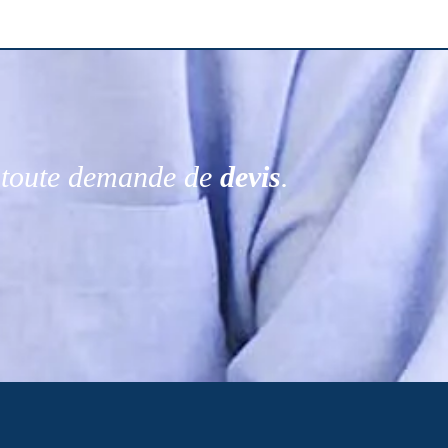
r toute demande de
devis
.