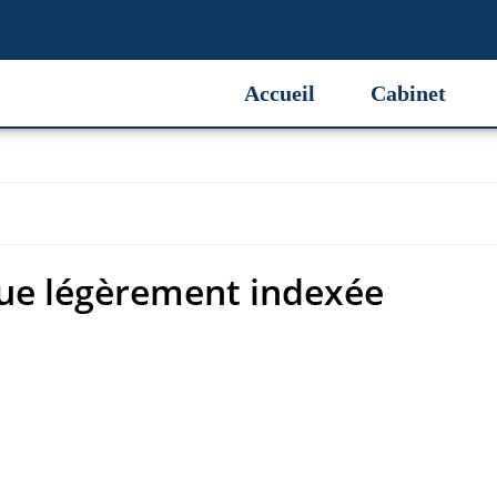
ue légèrement indexée
Accueil
Cabinet
ue légèrement indexée