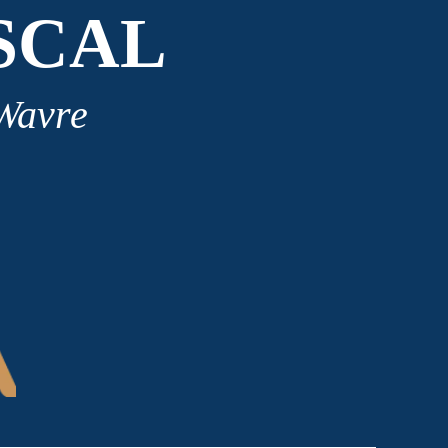
SCAL
 Wavre