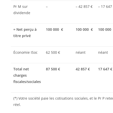
Pr M sur
–
– 42 857 €
– 17 647
dividende
= Net perçu à
100 000 €
100 000 €
100 000
titre privé
Économie ISoc
62 500 €
néant
néant
Total net
87 500 €
42 857 €
17 647 €
charges
fiscales/sociales
(*) Votre société paie les cotisations sociales, et le Pr P rete
réel.