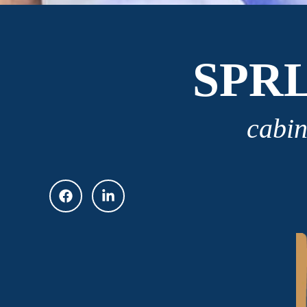
SPR
cabin