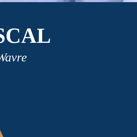
SCAL
 Wavre