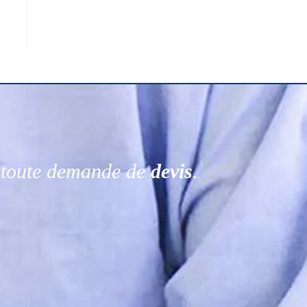
r toute demande de
devis
.