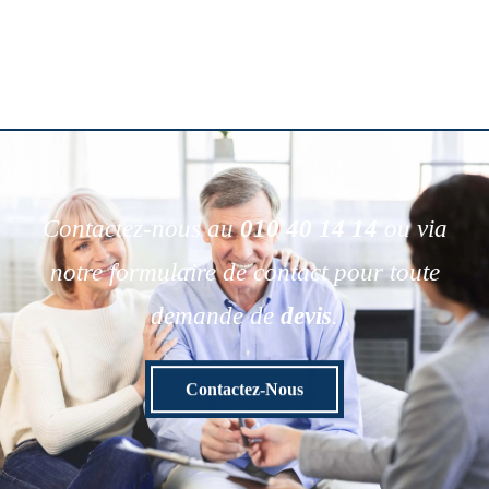
Contactez-nous au
010 40 14 14
ou via
notre formulaire de contact pour toute
demande de
devis
.
Contactez-Nous