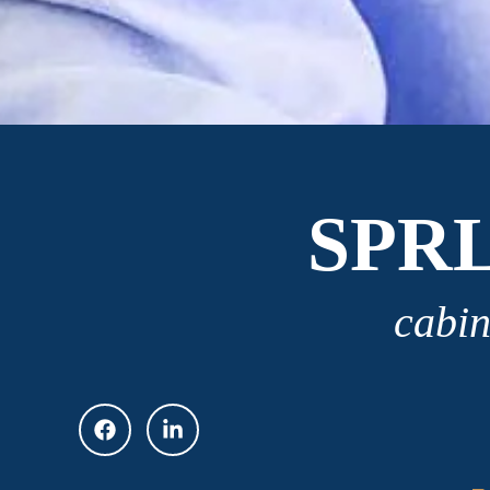
SPR
cabin