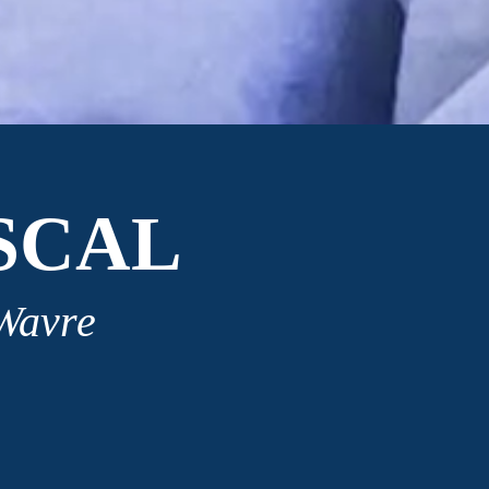
SCAL
 Wavre