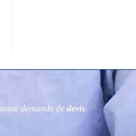
r toute demande de
devis
.