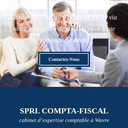
Contactez-nous au
010 40 14 14
ou via
notre formulaire de contact pour toute
demande de
devis
.
Contactez-Nous
SPRL COMPTA-FISCAL
cabinet d’expertise comptable à Wavre