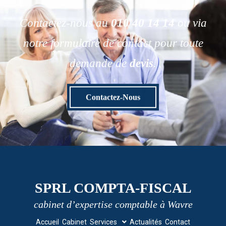
Contactez-nous au
010 40 14 14
ou via
notre formulaire de contact pour toute
demande de
devis
.
Contactez-Nous
SPRL COMPTA-FISCAL
cabinet d’expertise comptable à Wavre
Accueil
Cabinet
Services
Actualités
Contact