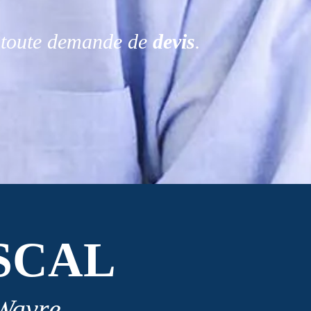
r toute demande de
devis
.
SCAL
 Wavre