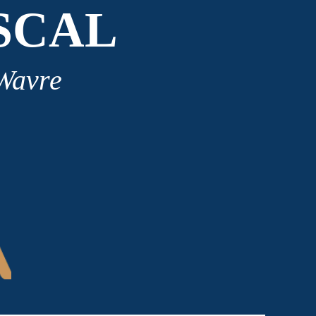
SCAL
 Wavre