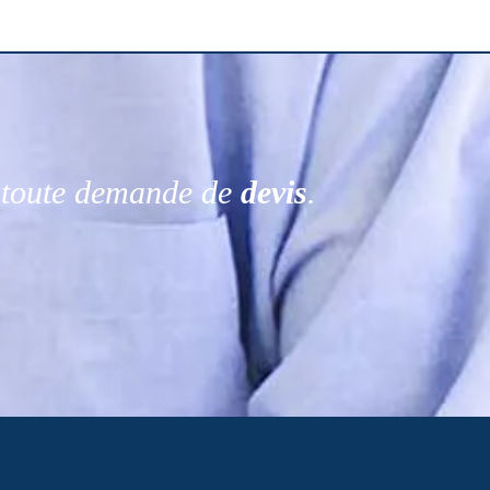
r toute demande de
devis
.