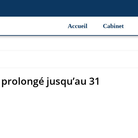
 prolongé jusqu’au 31
Accueil
Cabinet
n prolongé jusqu’au 31