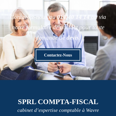
Contactez-nous au
010 40 14 14
ou via
notre formulaire de contact pour toute
demande de
devis
.
Contactez-Nous
SPRL COMPTA-FISCAL
cabinet d’expertise comptable à Wavre