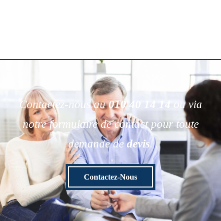
Contactez-nous au
010 40 14 14
ou via
notre formulaire de contact pour toute
demande de
devis
.
Contactez-Nous