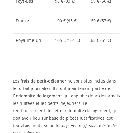
Pays-Bas
98 € (93 €)
59 € (56 €)
France
100 € (95 €)
60 € (57 €)
Royaume-Uni
105 € (101 €)
63 € (61 €)
Les
frais de petit-déjeuner
ne sont plus inclus dans
le forfait journalier. Ils font maintenant partie de
l’
indemnité de logement
qui englobe donc désormais
les nuitées et les petits-déjeuners. Le
remboursement de cette indemnité de logement, qui
doit avoir lieu sur base de pièces justificatives, est
toutefois limité selon le pays visité (
cf. source liste des
pays ci-dessus
).